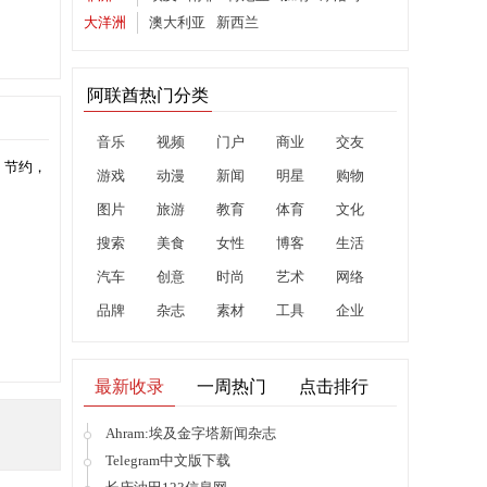
大洋洲
澳大利亚
新西兰
阿联酋热门分类
音乐
视频
门户
商业
交友
，节约，
游戏
动漫
新闻
明星
购物
图片
旅游
教育
体育
文化
搜索
美食
女性
博客
生活
汽车
创意
时尚
艺术
网络
品牌
杂志
素材
工具
企业
最新收录
一周热门
点击排行
Ahram:埃及金字塔新闻杂志
Telegram中文版下载