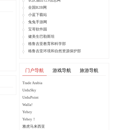
长庆油田123信息网
全国B2B网
小蓝下载站
兔兔手游网
宝哥软件园
健美生巴勒斯坦
格鲁吉亚教育和科学部
格鲁吉亚环境和自然资源保护部
门户导航
游戏导航
旅游导航
Trade Arabia
UrduSky
UrduPoint
Walla!
Yehey
Yehey！
雅虎马来西亚