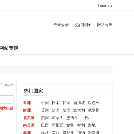
|
Translate
最新收录
热门排行
网站分类
网站专题
-04-01
热门国家
亚洲
中国
日本
韩国
新加坡
以色列
网站纠错
欧洲
英国
法国
德国
意大利
俄罗斯
北美洲
美国
加拿大
墨西哥
古巴
南美洲
巴西
阿根廷
秘鲁
智利
海地
非洲
埃及
南非
肯尼亚
加纳
摩洛哥