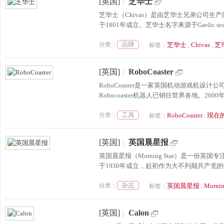
[英国]
|
芝华士
芝华士（Chivas）是由芝华士兄弟公司
于1801年成立。芝华士名字来源于Gaelic 
品牌
分类：
芝华士
Chivas
芝
标签：
,
,
[英国]
|
RoboCoaster
RoboCoaster是一家英国机动游戏机设计公司
Robocoaster机器人已销往世界各地。2000
工具
分类：
RoboCoaster
现在的D
标签：
,
[英国]
|
英国晨星报
英国晨星报（Morning Star）是一
于1930年成立，起初作为大不列颠共产党的
杂志
分类：
英国晨星报
Mornin
标签：
,
[英国]
|
Calon