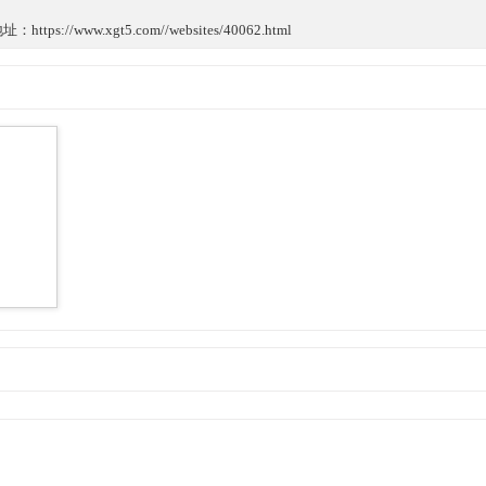
://www.xgt5.com//websites/40062.html