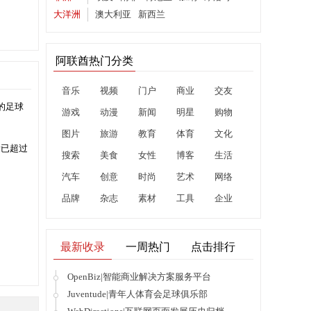
大洋洲
澳大利亚
新西兰
阿联酋热门分类
音乐
视频
门户
商业
交友
发布的足球
游戏
动漫
新闻
明星
购物
图片
旅游
教育
体育
文化
载量已超过
搜索
美食
女性
博客
生活
汽车
创意
时尚
艺术
网络
品牌
杂志
素材
工具
企业
最新收录
一周热门
点击排行
OpenBiz|智能商业解决方案服务平台
Juventude|青年人体育会足球俱乐部