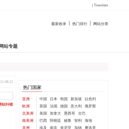
|
Translate
最新收录
热门排行
网站分类
网站专题
-08-21
热门国家
亚洲
中国
日本
韩国
新加坡
以色列
网站纠错
欧洲
英国
法国
德国
意大利
俄罗斯
北美洲
美国
加拿大
墨西哥
古巴
南美洲
巴西
阿根廷
秘鲁
智利
海地
非洲
埃及
南非
肯尼亚
加纳
摩洛哥