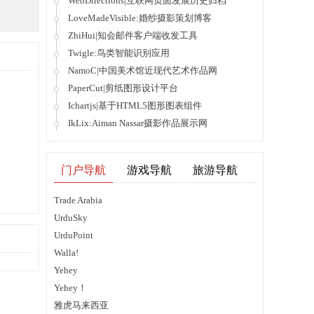
WebDirections|互联网页面发展历史归档
LoveMadeVisible:婚纱摄影策划博客
ZhiHui|知会邮件客户端收发工具
Twigle:鸟类智能识别应用
NamoC|中国美术馆近现代艺术作品网
PaperCut|剪纸图形设计平台
Ichartjs|基于HTML5图形图表组件
IkLix:Aiman Nassar摄影作品展示网
门户导航
游戏导航
旅游导航
Trade Arabia
UrduSky
UrduPoint
Walla!
Yehey
Yehey！
雅虎马来西亚