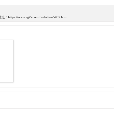
://www.xgt5.com//websites/5969.html