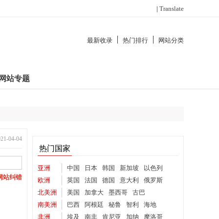
|
Translate
最新收录
热门排行
网站分类
网站专题
-04-04
热门国家
亚洲
中国
日本
韩国
新加坡
以色列
网站纠错
欧洲
英国
法国
德国
意大利
俄罗斯
北美洲
美国
加拿大
墨西哥
古巴
南美洲
巴西
阿根廷
秘鲁
智利
海地
非洲
埃及
南非
肯尼亚
加纳
摩洛哥