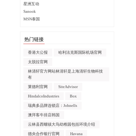
星洲互动
Sanook
MSN泰国
热门链接
香港大公报
哈利法克斯国际机场官网
太脱拉官网
林清轩官方网站林清轩是上海清轩生物科技
有
莱德利官网
SiteAdvisor
HindalcoIndustries
Box
瑞典多品牌连锁店：Johnells
澳拜客牛排店韩国
云林县西螺镇大鸟幼稚园包括环境介绍
德央合作银行官网
Havana