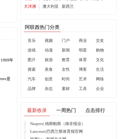
大洋洲
澳大利亚
新西兰
阿联酋热门分类
音乐
视频
门户
商业
交友
游戏
动漫
新闻
明星
购物
图片
旅游
教育
体育
文化
于1969年
搜索
美食
女性
博客
生活
ree是
汽车
创意
时尚
艺术
网络
品牌
杂志
素材
工具
企业
最新收录
一周热门
点击排行
Naspers| 纳斯帕斯（南非报业）
Lancenet|巴西兰斯体育报官网