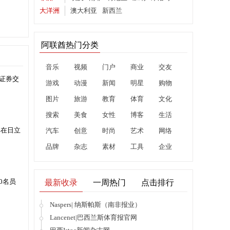
大洋洲
澳大利亚
新西兰
阿联酋热门分类
音乐
视频
门户
商业
交友
敦证券交
游戏
动漫
新闻
明星
购物
图片
旅游
教育
体育
文化
搜索
美食
女性
博客
生活
售其在日立
汽车
创意
时尚
艺术
网络
品牌
杂志
素材
工具
企业
00名员
最新收录
一周热门
点击排行
Naspers| 纳斯帕斯（南非报业）
Lancenet|巴西兰斯体育报官网