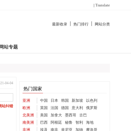
|
Translate
最新收录
热门排行
网站分类
网站专题
-04-04
热门国家
亚洲
中国
日本
韩国
新加坡
以色列
网站纠错
欧洲
英国
法国
德国
意大利
俄罗斯
北美洲
美国
加拿大
墨西哥
古巴
南美洲
巴西
阿根廷
秘鲁
智利
海地
非洲
埃及
南非
肯尼亚
加纳
摩洛哥