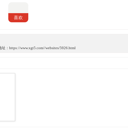
喜欢
://www.xgt5.com//websites/5926.html