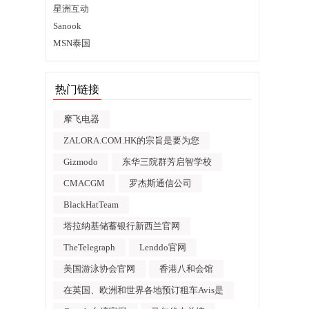
星洲互动
Sanook
MSN泰国
热门链接
摩飞电器
ZALORA.COM.HK的宗旨是要为您
Gizmodo
东华三院群芳启智学校
CMACGM
罗杰斯通信公司
BlackHatTeam
塔拉纳基储蓄银行新西兰官网
TheTelegraph
Lenddo官网
美国游泳协会官网
香港八和会馆
在英国、欧洲和世界各地预订租车Avis是