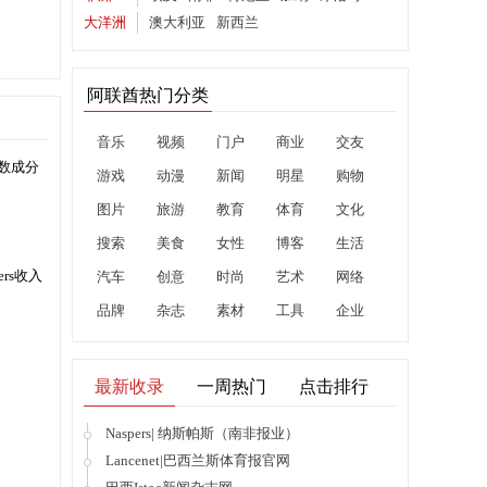
大洋洲
澳大利亚
新西兰
阿联酋热门分类
音乐
视频
门户
商业
交友
指数成分
游戏
动漫
新闻
明星
购物
图片
旅游
教育
体育
文化
搜索
美食
女性
博客
生活
ers收入
汽车
创意
时尚
艺术
网络
品牌
杂志
素材
工具
企业
最新收录
一周热门
点击排行
Naspers| 纳斯帕斯（南非报业）
Lancenet|巴西兰斯体育报官网