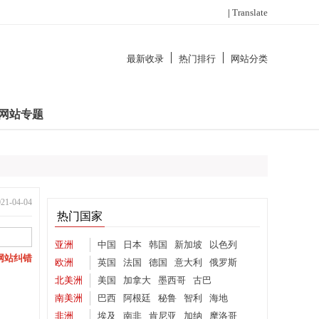
|
Translate
最新收录
热门排行
网站分类
网站专题
-04-04
热门国家
亚洲
中国
日本
韩国
新加坡
以色列
网站纠错
欧洲
英国
法国
德国
意大利
俄罗斯
北美洲
美国
加拿大
墨西哥
古巴
南美洲
巴西
阿根廷
秘鲁
智利
海地
非洲
埃及
南非
肯尼亚
加纳
摩洛哥