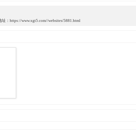
://www.xgt5.com//websites/5881.html