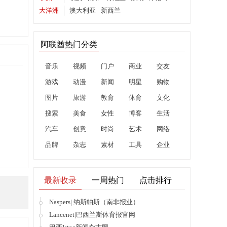
大洋洲
澳大利亚
新西兰
阿联酋热门分类
音乐
视频
门户
商业
交友
游戏
动漫
新闻
明星
购物
图片
旅游
教育
体育
文化
搜索
美食
女性
博客
生活
汽车
创意
时尚
艺术
网络
品牌
杂志
素材
工具
企业
最新收录
一周热门
点击排行
Naspers| 纳斯帕斯（南非报业）
Lancenet|巴西兰斯体育报官网