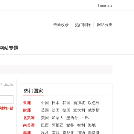
|
Translate
最新收录
热门排行
网站分类
网站专题
-04-04
热门国家
亚洲
中国
日本
韩国
新加坡
以色列
网站纠错
欧洲
英国
法国
德国
意大利
俄罗斯
北美洲
美国
加拿大
墨西哥
古巴
南美洲
巴西
阿根廷
秘鲁
智利
海地
非洲
埃及
南非
肯尼亚
加纳
摩洛哥