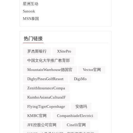
星洲互动
Sanook
MSN泰国
热门链接
罗杰斯银行
XSitePro
中国文化大学推广教育部
MountainWarehouse德国官
Vector官网
DigbyPinesGolfResort
DigiMo
ZenithInsuranceCompa
KumhoAsianaCulturalF
FlyingTigerCopenhage
安德玛
KMBC官网
CompanhiadeElectrici
JFE控股公司官网
Cinelli官网