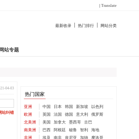
|
Translate
最新收录
热门排行
网站分类
网站专题
-04-03
热门国家
亚洲
中国
日本
韩国
新加坡
以色列
网站纠错
欧洲
英国
法国
德国
意大利
俄罗斯
北美洲
美国
加拿大
墨西哥
古巴
南美洲
巴西
阿根廷
秘鲁
智利
海地
非洲
埃及
南非
肯尼亚
加纳
摩洛哥