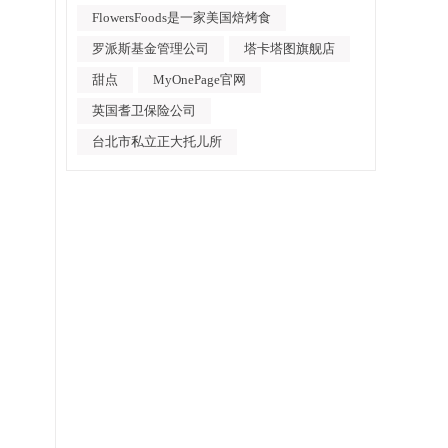
FlowersFoods是一家美国焙烤食
罗派斯基金管理公司
塔卡塔图旗舰店
甜点
MyOnePage官网
英国耆卫保险公司
台北市私立正大托儿所