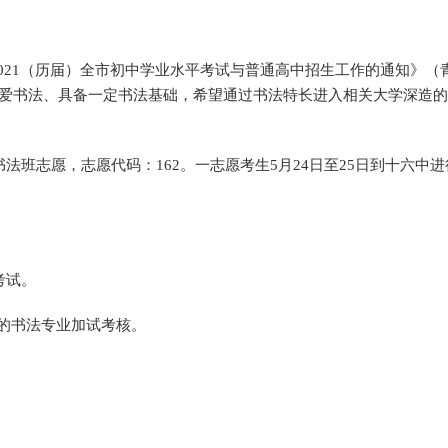
021（历届）全市初中学业水平考试与普通高中招生工作的通知》（
；热爱书法、具备一定书法基础，希望通过书法特长进入相关大学深造
书法班志愿，志愿代码：162。一志愿考生5月24日至25日到十六中
考试。
织的书法专业加试考核。