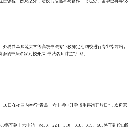
规定课程，除此之外，增设书法临摹与创作、书法史、国学经典等校
。外聘曲阜师范大学等高校书法专业教师定期到校进行专业指导培训
协会的书法名家到校开展“书法名师讲堂”活动。
、3、9、10日在校园内举行“青岛十六中初中升学招生咨询开放日”，欢迎
69路车到十六中站；乘33、224、310、318、319、605路车到鞍山