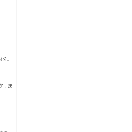
总分。
加，按