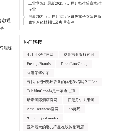
工业学院）最新2021（历届）招生简章,招生
专业
最新2021（历届）武汉父母投靠子女落户新
青教通
政策途径材料以及办理流程
的学
热门链接
进行现场
七十七银行官网
格鲁吉亚银行官网
PrestigeBrands
DirectLineGroup
香港荣华饼家
寻找曲棍网兜球设备的优惠价格吗？在Lac
TelefilmCanada是一家通过加
瑞豪国际酒店官网
联翔月饼太阳饼
AeroCaribbean官网
66英尺
&ampldquoFounter
亚洲最大的婴儿产品在线购物商店