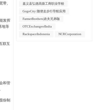
宽带、
嘉义县弘德高级工商职业学校
GogoCity:随便走步行导航应用
FarmerBrothers|农夫兄弟咖
能发挥
OTCExchangeofIndia
基地等
RackspaceIndonesia
NCRCorporation
互联互
会和管
。
股份制