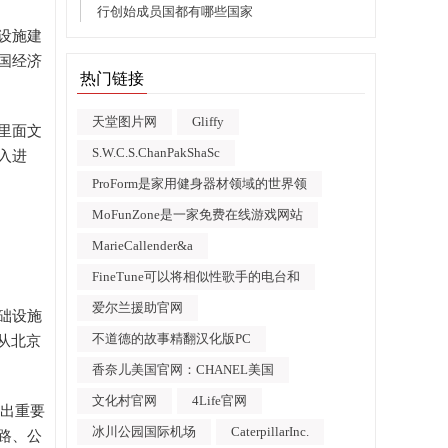
行创始成员国都有哪些国家
设施建
国经济
热门链接
天堂图片网
Gliffy
里面文
S.W.C.S.ChanPakShaSc
入进
ProForm是家用健身器材领域的世界领
MoFunZone是一家免费在线游戏网站
MarieCallender&a
FineTune可以将相似性歌手的电台和
爱尔兰援助官网
础设施
不道德的故事精翻汉化版PC
从北京
香奈儿美国官网：CHANEL美国
文化村官网
4Life官网
做出重要
冰川公园国际机场
CaterpillarInc.
路、公